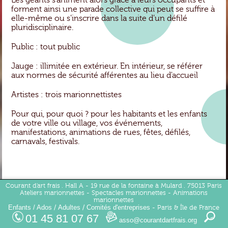
Les géants s'animent alors grâce à leurs occupants et
forment ainsi une parade collective qui peut se suffire à
elle-même ou s’inscrire dans la suite d’un défilé
pluridisciplinaire.
Public : tout public
Jauge : illimitée en extérieur. En intérieur, se référer
aux normes de sécurité afférentes au lieu d'accueil
Artistes : trois marionnettistes
Pour qui, pour quoi ? pour les habitants et les enfants
de votre ville ou village, vos événements,
manifestations, animations de rues, fêtes, défilés,
carnavals, festivals.
Courant d'art frais . Hall A - 19 rue de la fontaine à Mulard . 75013 Paris
Ateliers marionnettes - Spectacles marionnettes - Animations
marionnettes
Enfants / Ados
Adultes
Comités d'entreprises
/
/
- Paris & Île de France
01 45 81 07 67
asso@courantdartfrais.org