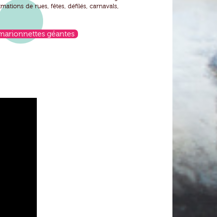
ations de rues, fêtes, défilés, carnavals,
 marionnettes géantes