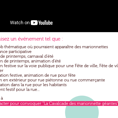
isez un événement tel que :
b thématique où pourraient apparaître des marionnettes
nce participative
de printemps, carnaval d'été
n de printemps, animation d'été
 festive sur la voie publique pour une Fête de ville, Fête de vi
er
tion festive, animation de rue pour fête
n en extérieur pour rue piétonne ou rue commerçante
tion dans la rue pour les habitants
 festif pour la rue...
 à
acter pour convoquer "La Cavalcade des marionnette géantes