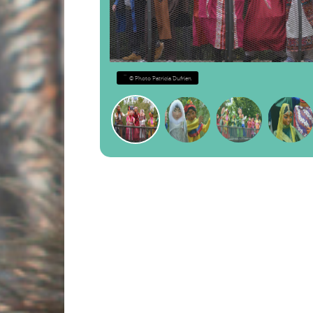
''
© Photo Patricia Dufrien