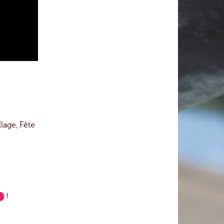
llage, Fête
"
!