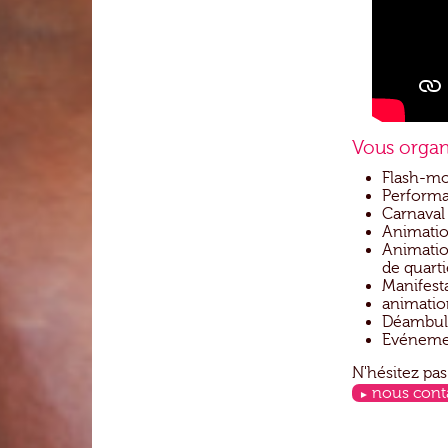
Vous organ
Flash-mo
Performa
Carnaval 
Animatio
Animation
de quarti
Manifesta
animatio
Déambula
Evénement
N'hésitez pas
nous cont