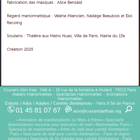
Fabrication des masques : Alice Bensaïd
Regard marionnettique : Valérie Miancien, Nadège Beaubois et Eloi
Recoing
Soutiens : Théâtre aux Mains Nues, Ville de Paris, Mairie du 13e
Création 2025
Courant d'art frais . Hall A - 19 rue de la fontaine à Mulard . 75013 Paris
Ateliers marionnettes - Spectacles marionnettes - Animations
marionnettes
Enfants / Ados
Adultes
Comités d'entreprises
/
/
- Paris & Île de France
01 45 81 07 67
asso@courantdartfrais.org
Animation de manifestations ou fêtes à thème
Spectacle
•
•
déambulatoire nocturne pour animation de noël
Marionnettes Paris
•
•
Spectacle de marionnettes
Arbre de noël pour comité d'entreprise -
•
Paris
Spectacle de noël pour comité d'entreprise - Paris et région
•
parisienne
Spectacle de fin d'année pour comité d'entreprise - Paris
•