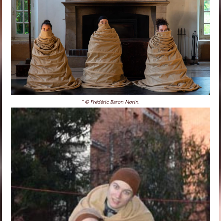
'' © Frédéric Baron Morin.