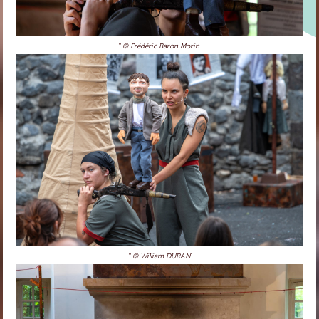
'' © Frédéric Baron Morin.
'' © William DURAN