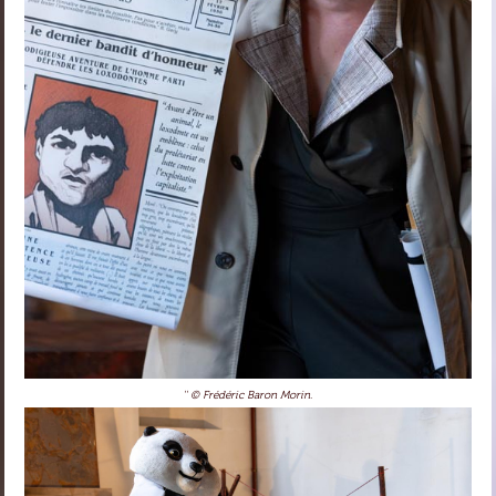
'' © Frédéric Baron Morin.