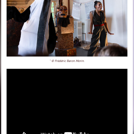
'' © Frédéric Baron Morin.