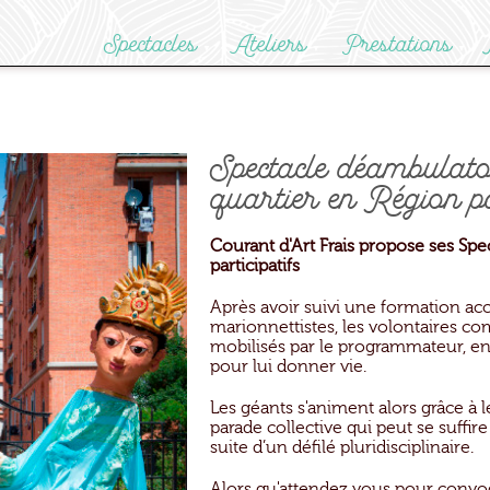
Spectacles
Ateliers
Prestations
Spectacle déambulatoi
quartier en Région pa
Courant d'Art Frais propose ses Spe
participatifs
Après avoir suivi une formation ac
marionnettistes, les volontaires co
mobilisés par le programmateur, en
pour lui donner vie.
Les géants s'animent alors grâce à 
parade collective qui peut se suffir
suite d’un défilé pluridisciplinaire.
Alors qu'attendez vous pour conv